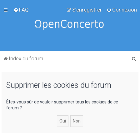
FAQ
S’enregistrer
Connexion
R
Index du forum
e
c
Supprimer les cookies du forum
h
e
r
Êtes-vous sûr de vouloir supprimer tous les cookies de ce
forum ?
c
h
e
r