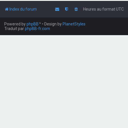
Index du forum
Heures au format
UTC
Powered by
phpBB
™
• Design by
PlanetStyles
Traduit par
phpBB-fr.com