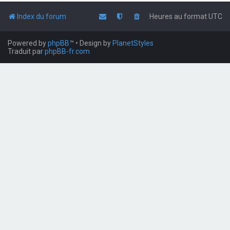
Index du forum
Heures au format
UTC
Powered by
phpBB
™
• Design by
PlanetStyles
Traduit par
phpBB-fr.com