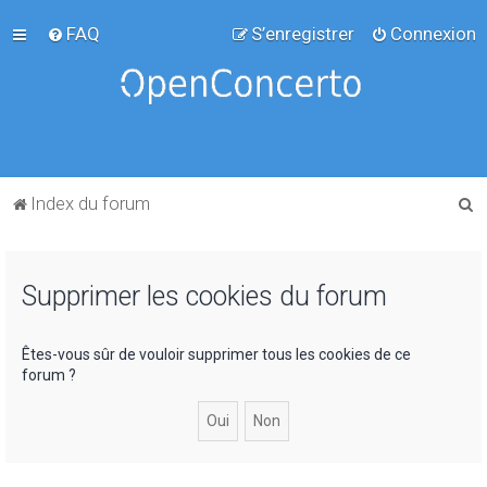
FAQ
S’enregistrer
Connexion
R
Index du forum
e
c
Supprimer les cookies du forum
h
e
r
Êtes-vous sûr de vouloir supprimer tous les cookies de ce
forum ?
c
h
e
r