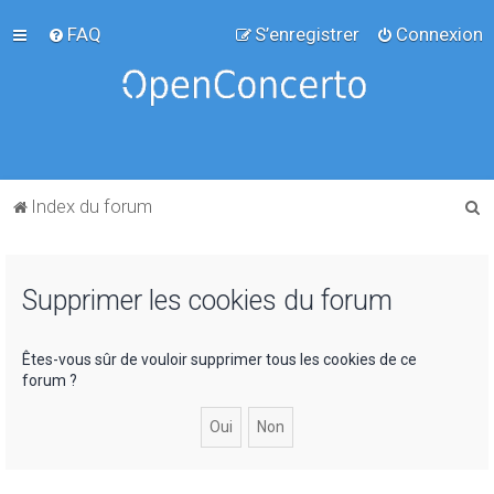
FAQ
S’enregistrer
Connexion
R
Index du forum
e
c
Supprimer les cookies du forum
h
e
r
Êtes-vous sûr de vouloir supprimer tous les cookies de ce
forum ?
c
h
e
r