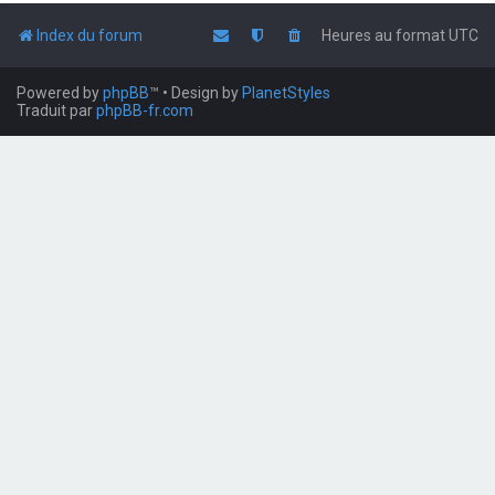
Index du forum
Heures au format
UTC
Powered by
phpBB
™
• Design by
PlanetStyles
Traduit par
phpBB-fr.com