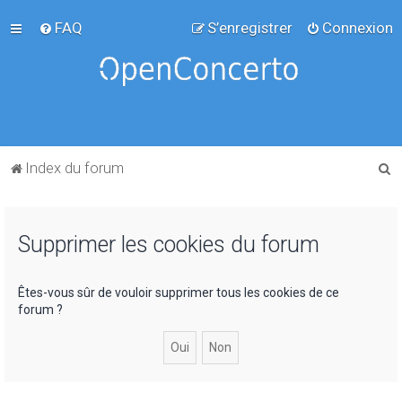
FAQ
S’enregistrer
Connexion
R
Index du forum
e
c
Supprimer les cookies du forum
h
e
r
Êtes-vous sûr de vouloir supprimer tous les cookies de ce
forum ?
c
h
e
r