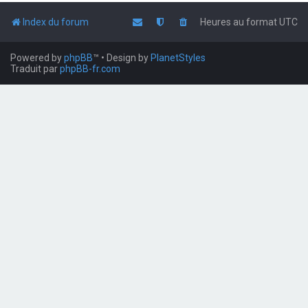
Index du forum
Heures au format
UTC
Powered by
phpBB
™
• Design by
PlanetStyles
Traduit par
phpBB-fr.com