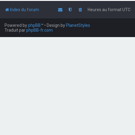
Index du forum
Heures au format
UTC
Powered by
phpBB
™
• Design by
PlanetStyles
Traduit par
phpBB-fr.com