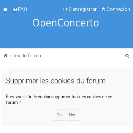
FAQ
S’enregistrer
Connexion
R
Index du forum
e
c
Supprimer les cookies du forum
h
e
r
Êtes-vous sûr de vouloir supprimer tous les cookies de ce
forum ?
c
h
e
r