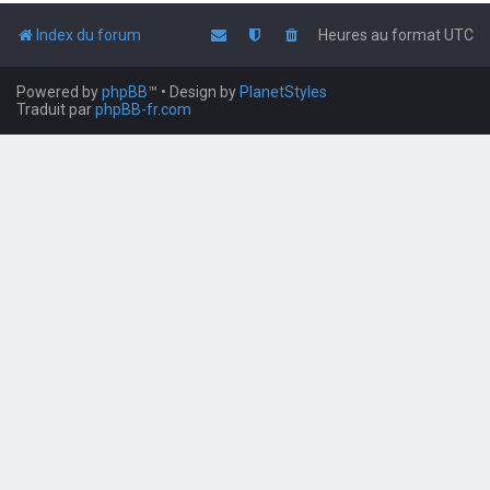
Index du forum
Heures au format
UTC
Powered by
phpBB
™
• Design by
PlanetStyles
Traduit par
phpBB-fr.com