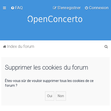
FAQ
S’enregistrer
Connexion
R
Index du forum
e
c
Supprimer les cookies du forum
h
e
r
Êtes-vous sûr de vouloir supprimer tous les cookies de ce
forum ?
c
h
e
r