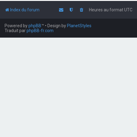
Index du forum
Heures au format
UTC
Powered by
phpBB
™
• Design by
PlanetStyles
Traduit par
phpBB-fr.com