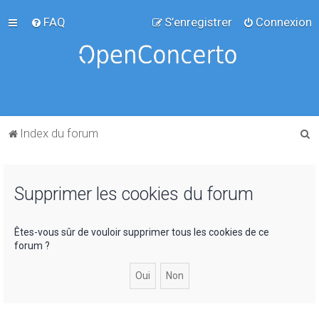
FAQ
S’enregistrer
Connexion
R
Index du forum
e
c
Supprimer les cookies du forum
h
e
r
Êtes-vous sûr de vouloir supprimer tous les cookies de ce
forum ?
c
h
e
r