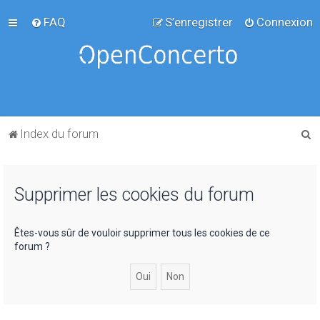
FAQ
S’enregistrer
Connexion
R
Index du forum
e
c
Supprimer les cookies du forum
h
e
r
Êtes-vous sûr de vouloir supprimer tous les cookies de ce
forum ?
c
h
e
r