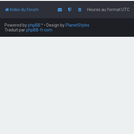
Index du forum
Heures au format
UTC
Powered by
phpBB
™
• Design by
PlanetStyles
Traduit par
phpBB-fr.com