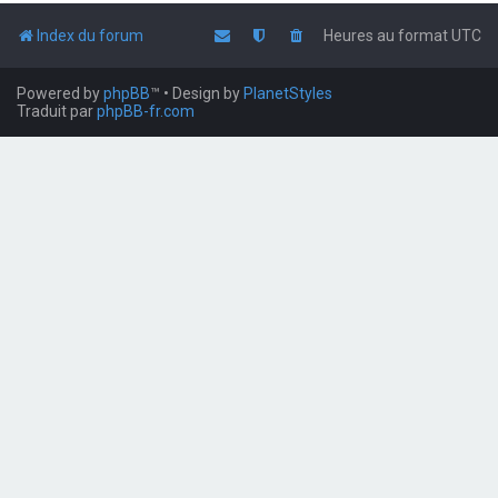
Index du forum
Heures au format
UTC
Powered by
phpBB
™
• Design by
PlanetStyles
Traduit par
phpBB-fr.com