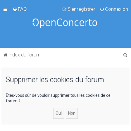
FAQ
S’enregistrer
Connexion
R
Index du forum
e
c
Supprimer les cookies du forum
h
e
r
Êtes-vous sûr de vouloir supprimer tous les cookies de ce
forum ?
c
h
e
r