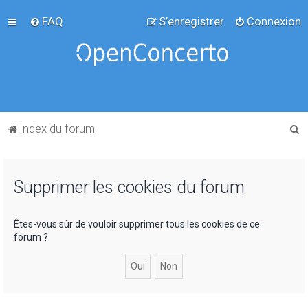
FAQ
S’enregistrer
Connexion
R
Index du forum
e
c
Supprimer les cookies du forum
h
e
r
Êtes-vous sûr de vouloir supprimer tous les cookies de ce
forum ?
c
h
e
r