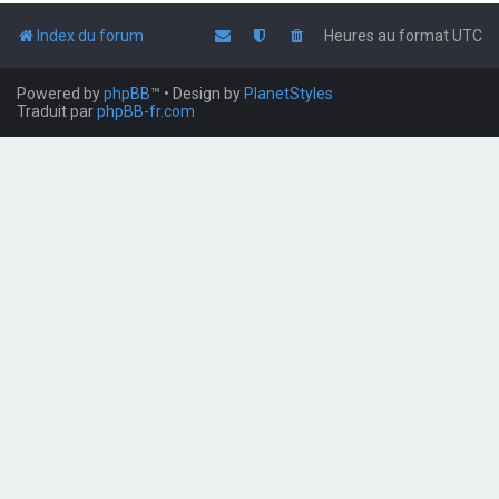
Index du forum
Heures au format
UTC
Powered by
phpBB
™
• Design by
PlanetStyles
Traduit par
phpBB-fr.com