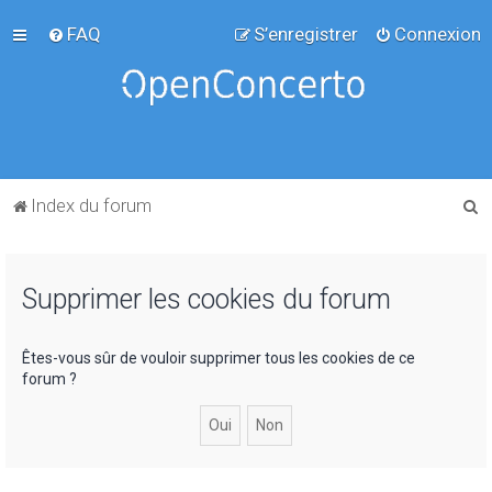
FAQ
S’enregistrer
Connexion
R
Index du forum
e
c
Supprimer les cookies du forum
h
e
r
Êtes-vous sûr de vouloir supprimer tous les cookies de ce
forum ?
c
h
e
r