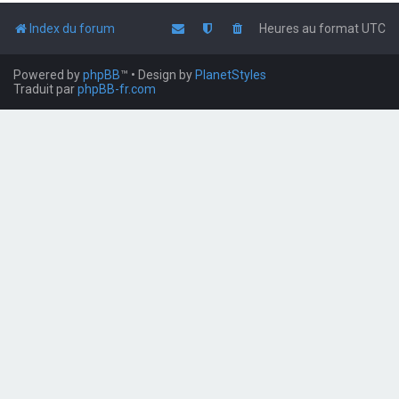
Index du forum
Heures au format
UTC
Powered by
phpBB
™
• Design by
PlanetStyles
Traduit par
phpBB-fr.com