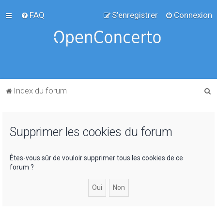
FAQ
S’enregistrer
Connexion
R
Index du forum
e
c
Supprimer les cookies du forum
h
e
r
Êtes-vous sûr de vouloir supprimer tous les cookies de ce
forum ?
c
h
e
r