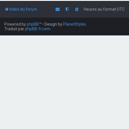
Index du forum
Heures au format
UTC
Powered by
phpBB
™
• Design by
PlanetStyles
Traduit par
phpBB-fr.com