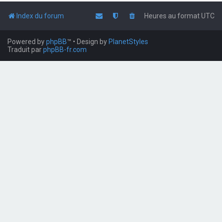
Index du forum
Heures au format
UTC
Powered by
phpBB
™
• Design by
PlanetStyles
Traduit par
phpBB-fr.com