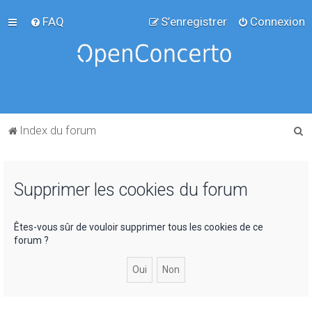
FAQ
S’enregistrer
Connexion
R
Index du forum
e
c
Supprimer les cookies du forum
h
e
r
Êtes-vous sûr de vouloir supprimer tous les cookies de ce
forum ?
c
h
e
r