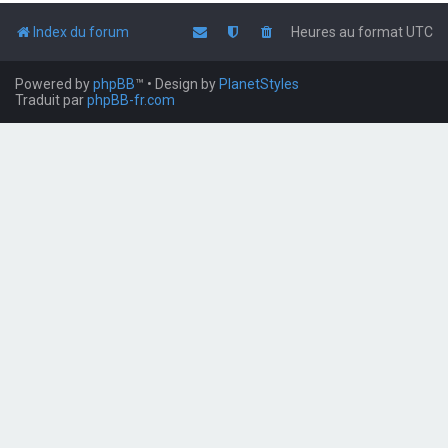
Index du forum
Heures au format
UTC
Powered by
phpBB
™
• Design by
PlanetStyles
Traduit par
phpBB-fr.com