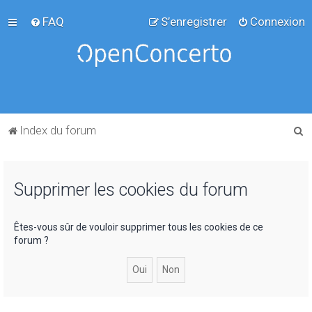
FAQ
S’enregistrer
Connexion
R
Index du forum
e
c
Supprimer les cookies du forum
h
e
r
Êtes-vous sûr de vouloir supprimer tous les cookies de ce
forum ?
c
h
e
r