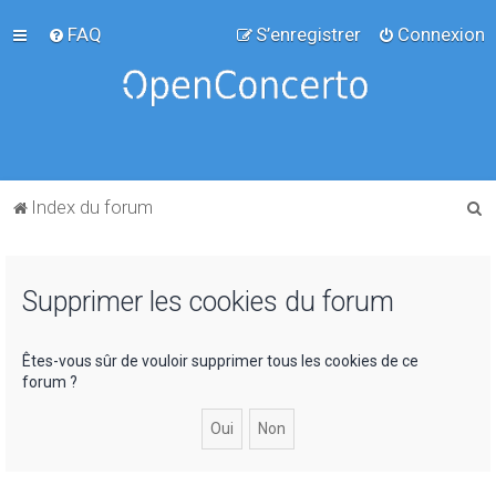
FAQ
S’enregistrer
Connexion
R
Index du forum
e
c
Supprimer les cookies du forum
h
e
r
Êtes-vous sûr de vouloir supprimer tous les cookies de ce
forum ?
c
h
e
r