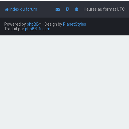
Index du forum
Heures au format
UTC
Powered by
phpBB
™
• Design by
PlanetStyles
Traduit par
phpBB-fr.com