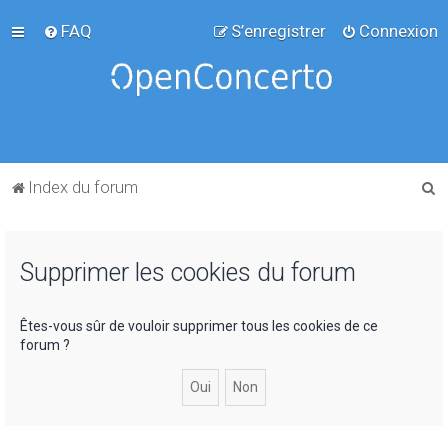
FAQ
S’enregistrer
Connexion
R
Index du forum
e
c
Supprimer les cookies du forum
h
e
r
Êtes-vous sûr de vouloir supprimer tous les cookies de ce
forum ?
c
h
e
r