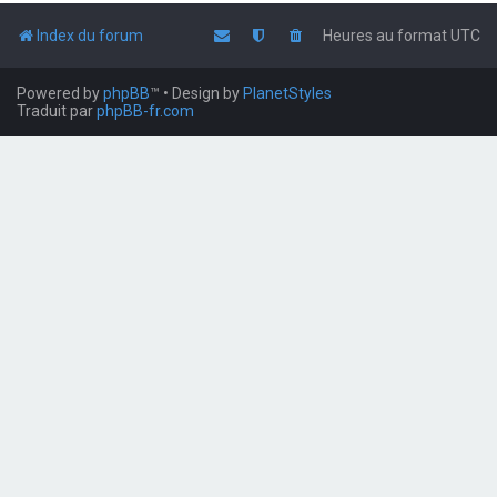
Index du forum
Heures au format
UTC
Powered by
phpBB
™
• Design by
PlanetStyles
Traduit par
phpBB-fr.com