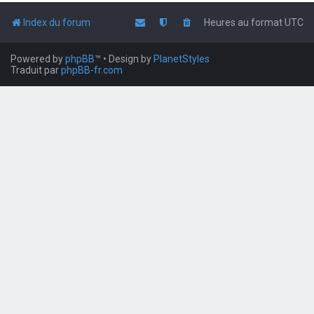
Index du forum
Heures au format
UTC
Powered by
phpBB
™
• Design by
PlanetStyles
Traduit par
phpBB-fr.com