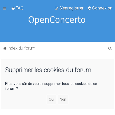
FAQ
S’enregistrer
Connexion
R
Index du forum
e
c
Supprimer les cookies du forum
h
e
r
Êtes-vous sûr de vouloir supprimer tous les cookies de ce
forum ?
c
h
e
r