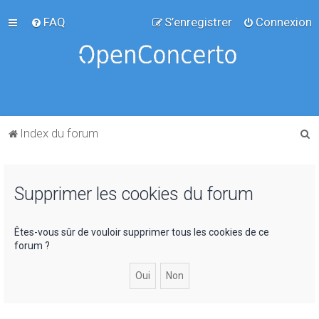
FAQ
S’enregistrer
Connexion
R
Index du forum
e
c
Supprimer les cookies du forum
h
e
r
Êtes-vous sûr de vouloir supprimer tous les cookies de ce
forum ?
c
h
e
r