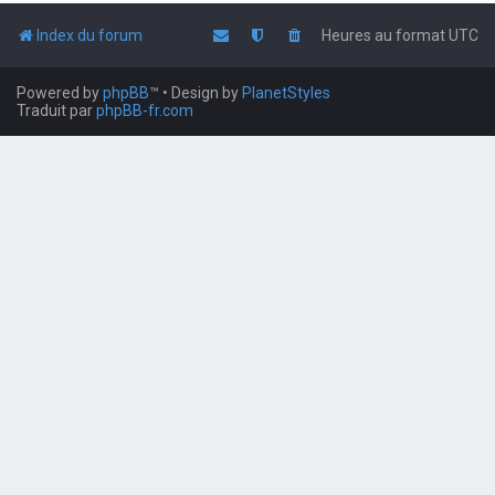
Index du forum
Heures au format
UTC
Powered by
phpBB
™
• Design by
PlanetStyles
Traduit par
phpBB-fr.com