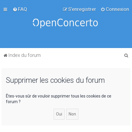
FAQ
S’enregistrer
Connexion
R
Index du forum
e
c
Supprimer les cookies du forum
h
e
r
Êtes-vous sûr de vouloir supprimer tous les cookies de ce
forum ?
c
h
e
r