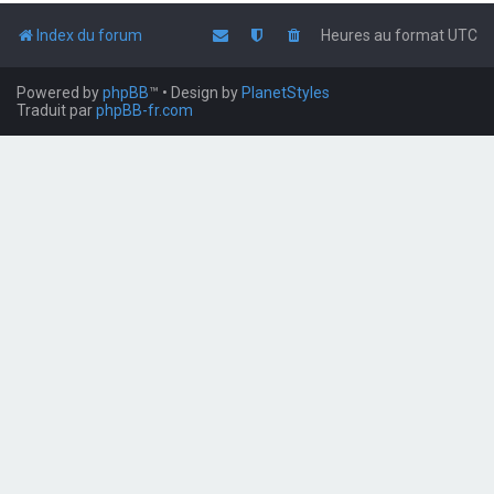
Index du forum
Heures au format
UTC
Powered by
phpBB
™
• Design by
PlanetStyles
Traduit par
phpBB-fr.com