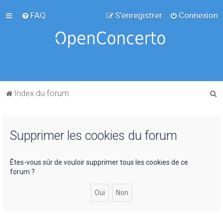
FAQ
S’enregistrer
Connexion
R
Index du forum
e
c
Supprimer les cookies du forum
h
e
r
Êtes-vous sûr de vouloir supprimer tous les cookies de ce
forum ?
c
h
e
r