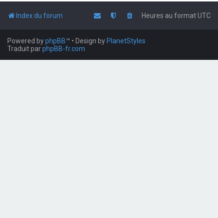
Index du forum
Heures au format
UTC
Powered by
phpBB
™
• Design by
PlanetStyles
Traduit par
phpBB-fr.com