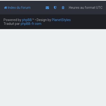
Index du forum
Heures au format
UTC
Powered by
phpBB
™
• Design by
PlanetStyles
Traduit par
phpBB-fr.com