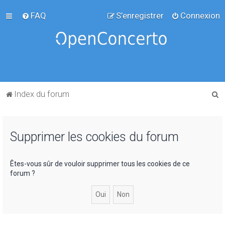
FAQ
S’enregistrer
Connexion
R
Index du forum
e
c
Supprimer les cookies du forum
h
e
r
Êtes-vous sûr de vouloir supprimer tous les cookies de ce
forum ?
c
h
e
r