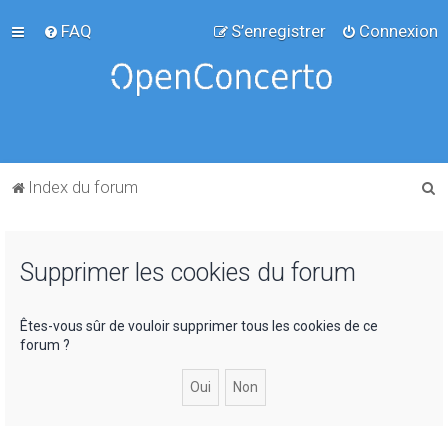
FAQ
S’enregistrer
Connexion
R
Index du forum
e
c
Supprimer les cookies du forum
h
e
r
Êtes-vous sûr de vouloir supprimer tous les cookies de ce
forum ?
c
h
e
r