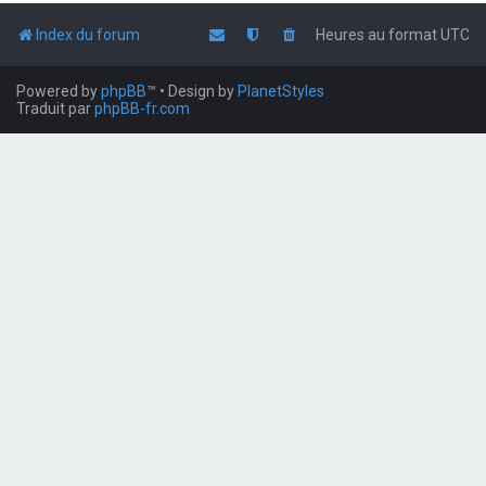
Index du forum
Heures au format
UTC
Powered by
phpBB
™
• Design by
PlanetStyles
Traduit par
phpBB-fr.com