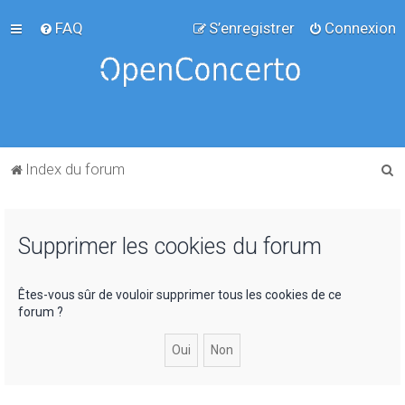
FAQ
S’enregistrer
Connexion
R
Index du forum
e
c
Supprimer les cookies du forum
h
e
r
Êtes-vous sûr de vouloir supprimer tous les cookies de ce
forum ?
c
h
e
r