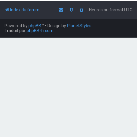
Index du forum
Heures au format
UTC
Powered by
phpBB
™
• Design by
PlanetStyles
Traduit par
phpBB-fr.com