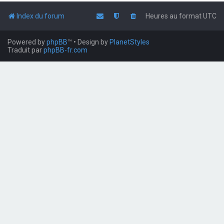
Index du forum
Heures au format
UTC
Powered by
phpBB
™
• Design by
PlanetStyles
Traduit par
phpBB-fr.com