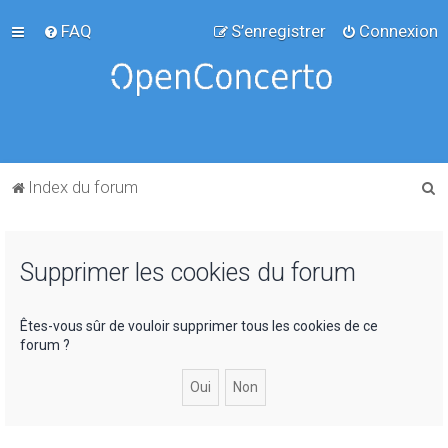
FAQ
S’enregistrer
Connexion
R
Index du forum
e
c
Supprimer les cookies du forum
h
e
r
Êtes-vous sûr de vouloir supprimer tous les cookies de ce
forum ?
c
h
e
r