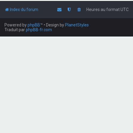
Index du forum
Heures au format
UTC
Powered by
phpBB
™
• Design by
PlanetStyles
Traduit par
phpBB-fr.com