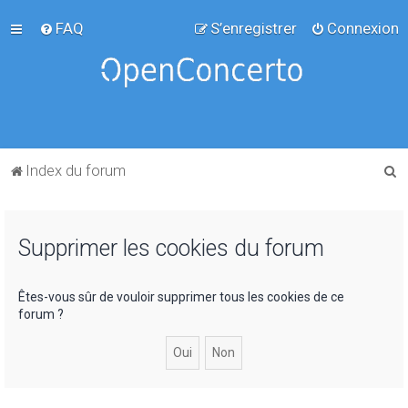
FAQ
S’enregistrer
Connexion
R
Index du forum
e
c
Supprimer les cookies du forum
h
e
r
Êtes-vous sûr de vouloir supprimer tous les cookies de ce
forum ?
c
h
e
r