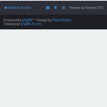
Index du forum
Heures au format
UTC
Powered by
phpBB
™
• Design by
PlanetStyles
Traduit par
phpBB-fr.com