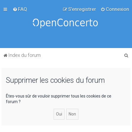
FAQ
S’enregistrer
Connexion
R
Index du forum
e
c
Supprimer les cookies du forum
h
e
r
Êtes-vous sûr de vouloir supprimer tous les cookies de ce
forum ?
c
h
e
r