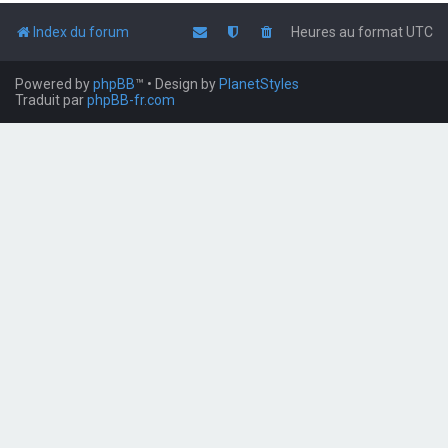
Index du forum
Heures au format
UTC
Powered by
phpBB
™
• Design by
PlanetStyles
Traduit par
phpBB-fr.com