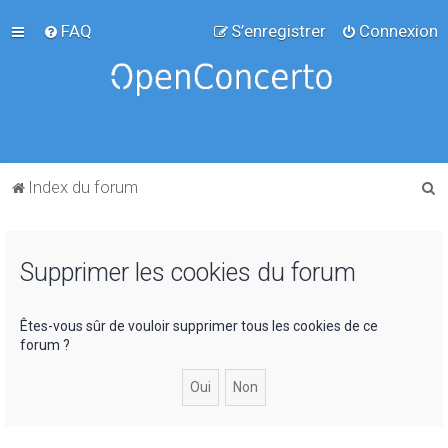
FAQ
S’enregistrer
Connexion
R
Index du forum
e
c
Supprimer les cookies du forum
h
e
r
Êtes-vous sûr de vouloir supprimer tous les cookies de ce
forum ?
c
h
e
r