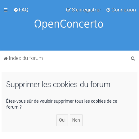
FAQ
S’enregistrer
Connexion
R
Index du forum
e
c
Supprimer les cookies du forum
h
e
r
Êtes-vous sûr de vouloir supprimer tous les cookies de ce
forum ?
c
h
e
r