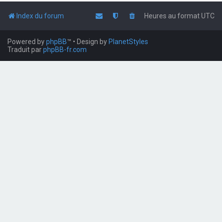
Index du forum
Heures au format
UTC
Powered by
phpBB
™
• Design by
PlanetStyles
Traduit par
phpBB-fr.com