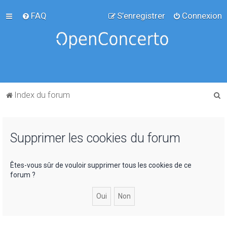
FAQ
S’enregistrer
Connexion
R
Index du forum
e
c
Supprimer les cookies du forum
h
e
r
Êtes-vous sûr de vouloir supprimer tous les cookies de ce
forum ?
c
h
e
r