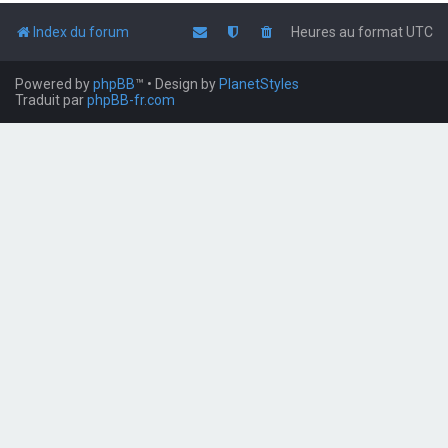
Index du forum
Heures au format
UTC
Powered by
phpBB
™
• Design by
PlanetStyles
Traduit par
phpBB-fr.com