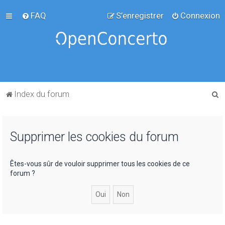
FAQ
S’enregistrer
Connexion
R
Index du forum
e
c
Supprimer les cookies du forum
h
e
r
Êtes-vous sûr de vouloir supprimer tous les cookies de ce
forum ?
c
h
e
r