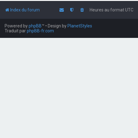
Index du forum
Heures au format
UTC
Powered by
phpBB
™
• Design by
PlanetStyles
Traduit par
phpBB-fr.com