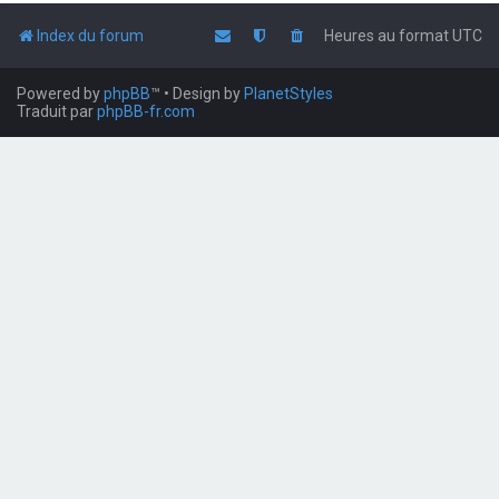
Index du forum
Heures au format
UTC
Powered by
phpBB
™
• Design by
PlanetStyles
Traduit par
phpBB-fr.com