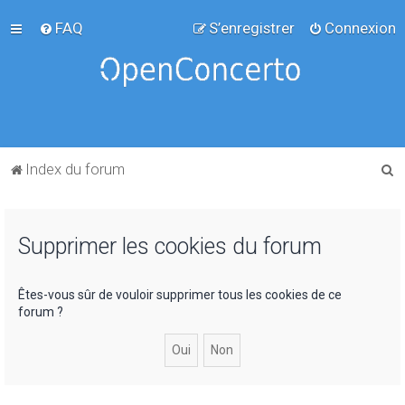
FAQ
S’enregistrer
Connexion
R
Index du forum
e
c
Supprimer les cookies du forum
h
e
r
Êtes-vous sûr de vouloir supprimer tous les cookies de ce
forum ?
c
h
e
r