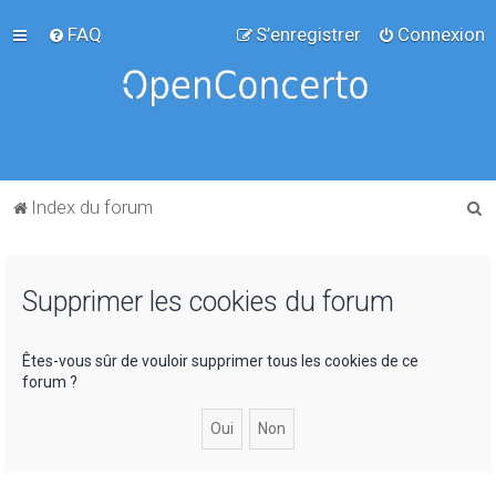
FAQ
S’enregistrer
Connexion
R
Index du forum
e
c
Supprimer les cookies du forum
h
e
r
Êtes-vous sûr de vouloir supprimer tous les cookies de ce
forum ?
c
h
e
r