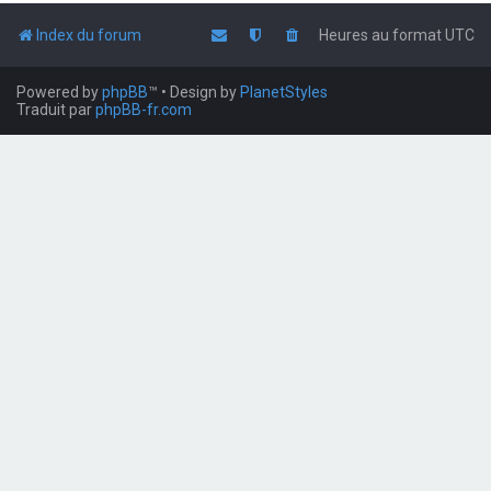
Index du forum
Heures au format
UTC
Powered by
phpBB
™
• Design by
PlanetStyles
Traduit par
phpBB-fr.com