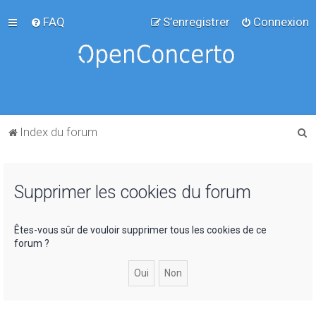
FAQ
S’enregistrer
Connexion
R
Index du forum
e
c
Supprimer les cookies du forum
h
e
r
Êtes-vous sûr de vouloir supprimer tous les cookies de ce
forum ?
c
h
e
r