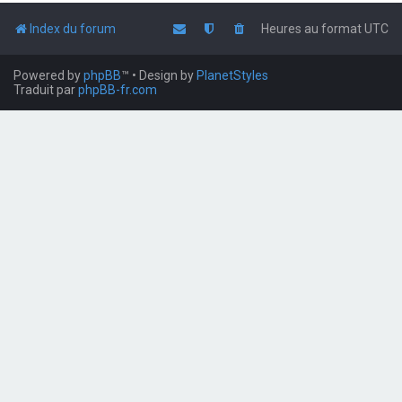
Index du forum
Heures au format
UTC
Powered by
phpBB
™
• Design by
PlanetStyles
Traduit par
phpBB-fr.com