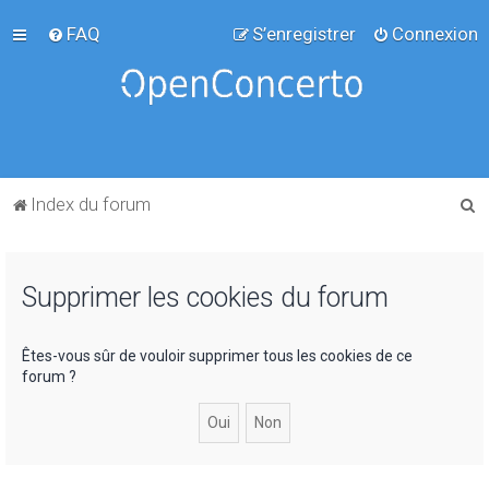
FAQ
S’enregistrer
Connexion
R
Index du forum
e
c
Supprimer les cookies du forum
h
e
r
Êtes-vous sûr de vouloir supprimer tous les cookies de ce
forum ?
c
h
e
r