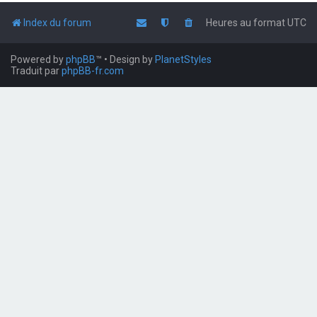
Index du forum
Heures au format
UTC
Powered by
phpBB
™
• Design by
PlanetStyles
Traduit par
phpBB-fr.com