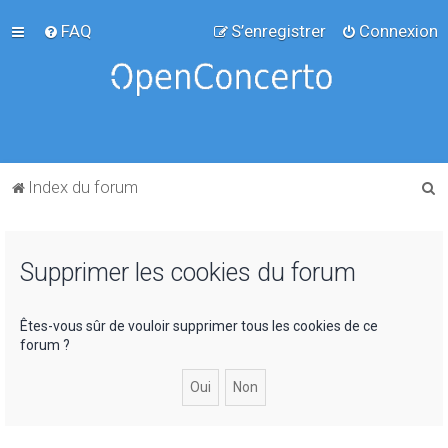
FAQ
S’enregistrer
Connexion
R
Index du forum
e
c
Supprimer les cookies du forum
h
e
r
Êtes-vous sûr de vouloir supprimer tous les cookies de ce
forum ?
c
h
e
r