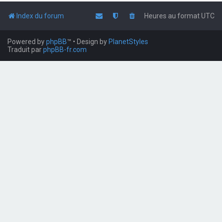
Index du forum
Heures au format
UTC
Powered by
phpBB
™
• Design by
PlanetStyles
Traduit par
phpBB-fr.com