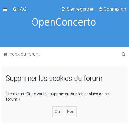
FAQ
S’enregistrer
Connexion
R
Index du forum
e
c
Supprimer les cookies du forum
h
e
r
Êtes-vous sûr de vouloir supprimer tous les cookies de ce
forum ?
c
h
e
r