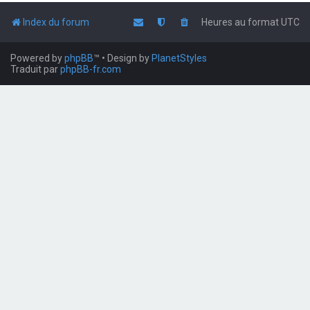
Index du forum
Heures au format
UTC
Powered by
phpBB
™
• Design by
PlanetStyles
Traduit par
phpBB-fr.com