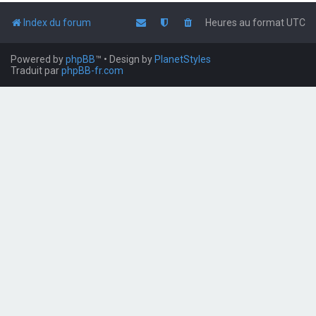
Index du forum
Heures au format
UTC
Powered by
phpBB
™
• Design by
PlanetStyles
Traduit par
phpBB-fr.com