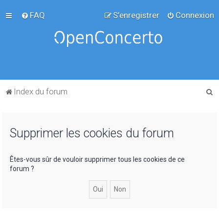
FAQ
S’enregistrer
Connexion
R
Index du forum
e
c
Supprimer les cookies du forum
h
e
r
Êtes-vous sûr de vouloir supprimer tous les cookies de ce
forum ?
c
h
e
r