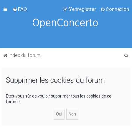
FAQ
S’enregistrer
Connexion
R
Index du forum
e
c
Supprimer les cookies du forum
h
e
r
Êtes-vous sûr de vouloir supprimer tous les cookies de ce
forum ?
c
h
e
r