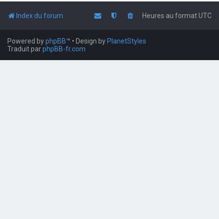
Index du forum
Heures au format
UTC
Powered by
phpBB
™
• Design by
PlanetStyles
Traduit par
phpBB-fr.com