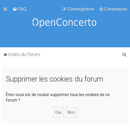
FAQ
S’enregistrer
Connexion
R
Index du forum
e
c
Supprimer les cookies du forum
h
e
r
Êtes-vous sûr de vouloir supprimer tous les cookies de ce
forum ?
c
h
e
r