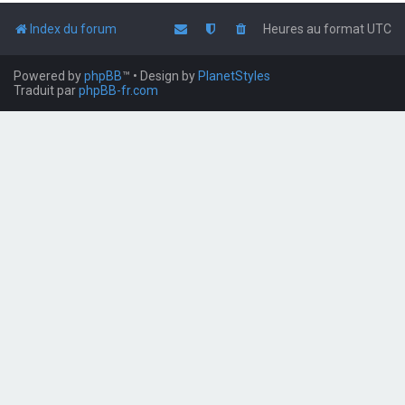
Index du forum
Heures au format
UTC
Powered by
phpBB
™
• Design by
PlanetStyles
Traduit par
phpBB-fr.com