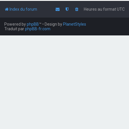
Index du forum
Heures au format
UTC
Powered by
phpBB
™
• Design by
PlanetStyles
Traduit par
phpBB-fr.com