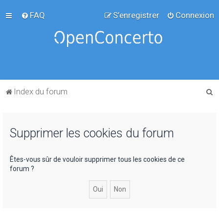
FAQ
S’enregistrer
Connexion
R
Index du forum
e
c
Supprimer les cookies du forum
h
e
r
Êtes-vous sûr de vouloir supprimer tous les cookies de ce
forum ?
c
h
e
r