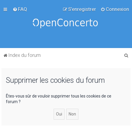
FAQ
S’enregistrer
Connexion
R
Index du forum
e
c
Supprimer les cookies du forum
h
e
r
Êtes-vous sûr de vouloir supprimer tous les cookies de ce
forum ?
c
h
e
r