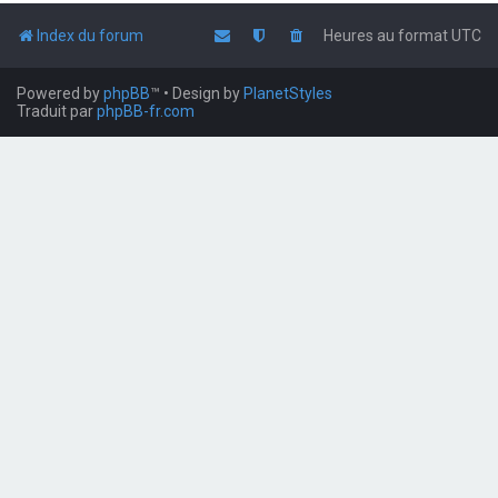
Index du forum
Heures au format
UTC
Powered by
phpBB
™
• Design by
PlanetStyles
Traduit par
phpBB-fr.com