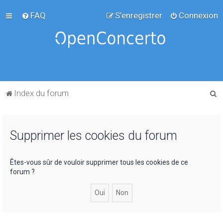
FAQ
S’enregistrer
Connexion
R
Index du forum
e
c
Supprimer les cookies du forum
h
e
r
Êtes-vous sûr de vouloir supprimer tous les cookies de ce
forum ?
c
h
e
r