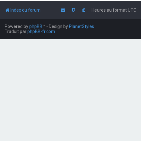
Index du forum
Heures au format
UTC
Powered by
phpBB
™
• Design by
PlanetStyles
Traduit par
phpBB-fr.com