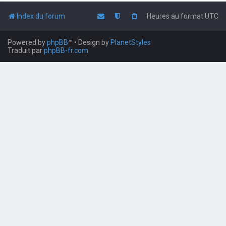
Index du forum
Heures au format
UTC
Powered by
phpBB
™
• Design by
PlanetStyles
Traduit par
phpBB-fr.com