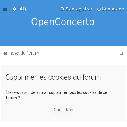
FAQ
S’enregistrer
Connexion
R
Index du forum
e
c
Supprimer les cookies du forum
h
e
r
Êtes-vous sûr de vouloir supprimer tous les cookies de ce
forum ?
c
h
e
r