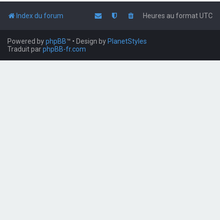
Index du forum
Heures au format
UTC
Powered by
phpBB
™
• Design by
PlanetStyles
Traduit par
phpBB-fr.com