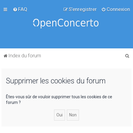
FAQ
S’enregistrer
Connexion
R
Index du forum
e
c
Supprimer les cookies du forum
h
e
r
Êtes-vous sûr de vouloir supprimer tous les cookies de ce
forum ?
c
h
e
r