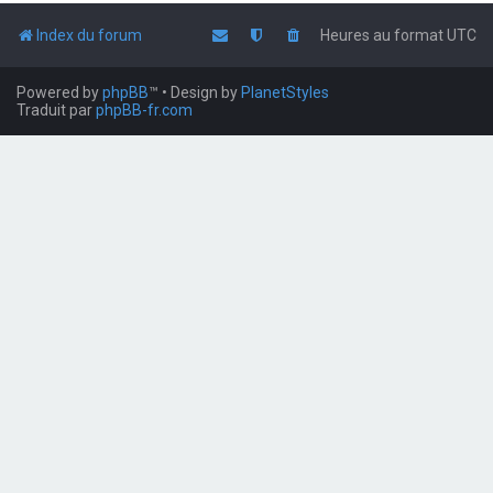
Index du forum
Heures au format
UTC
Powered by
phpBB
™
• Design by
PlanetStyles
Traduit par
phpBB-fr.com