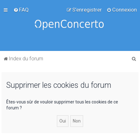
FAQ
S’enregistrer
Connexion
R
Index du forum
e
c
Supprimer les cookies du forum
h
e
r
Êtes-vous sûr de vouloir supprimer tous les cookies de ce
forum ?
c
h
e
r