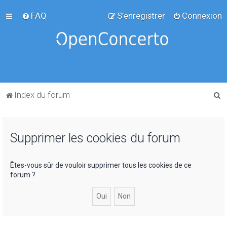
FAQ
S’enregistrer
Connexion
R
Index du forum
e
c
Supprimer les cookies du forum
h
e
r
Êtes-vous sûr de vouloir supprimer tous les cookies de ce
forum ?
c
h
e
r