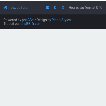
Index du forum
Heures au format
UTC
Powered by
phpBB
™
• Design by
PlanetStyles
Traduit par
phpBB-fr.com