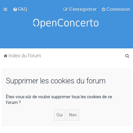
FAQ
S’enregistrer
Connexion
R
Index du forum
e
c
Supprimer les cookies du forum
h
e
r
Êtes-vous sûr de vouloir supprimer tous les cookies de ce
forum ?
c
h
e
r