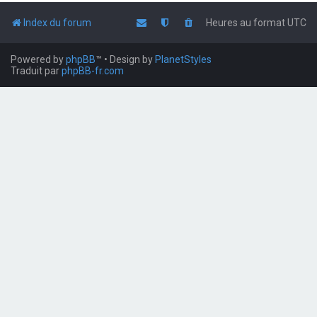
Index du forum
Heures au format
UTC
Powered by
phpBB
™
• Design by
PlanetStyles
Traduit par
phpBB-fr.com