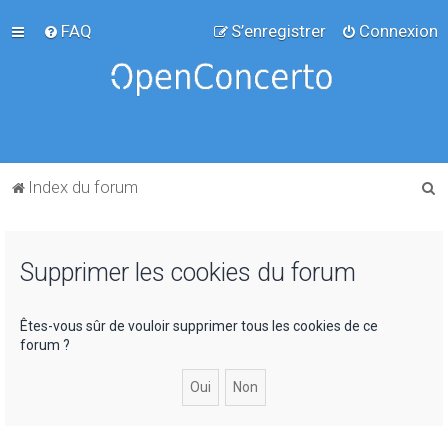
FAQ
S’enregistrer
Connexion
R
Index du forum
e
c
Supprimer les cookies du forum
h
e
r
Êtes-vous sûr de vouloir supprimer tous les cookies de ce
forum ?
c
h
e
r