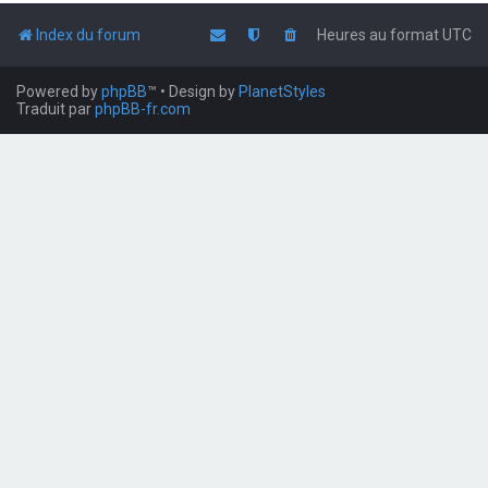
Index du forum
Heures au format
UTC
Powered by
phpBB
™
• Design by
PlanetStyles
Traduit par
phpBB-fr.com