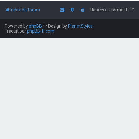
Index du forum
Heures au format
UTC
Powered by
phpBB
™
• Design by
PlanetStyles
Traduit par
phpBB-fr.com