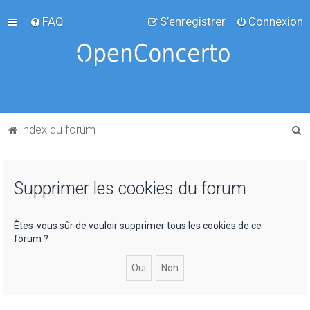
FAQ
S’enregistrer
Connexion
R
Index du forum
e
c
Supprimer les cookies du forum
h
e
r
Êtes-vous sûr de vouloir supprimer tous les cookies de ce
forum ?
c
h
e
r