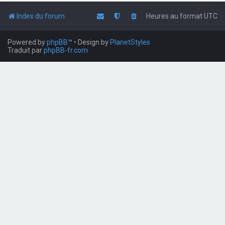
Index du forum
Heures au format
UTC
Powered by
phpBB
™
• Design by
PlanetStyles
Traduit par
phpBB-fr.com