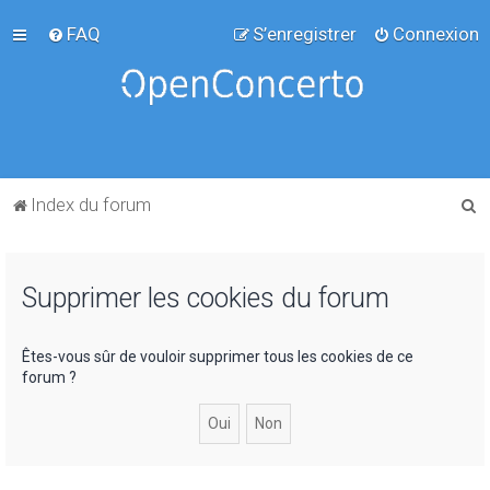
FAQ
S’enregistrer
Connexion
R
Index du forum
e
c
Supprimer les cookies du forum
h
e
r
Êtes-vous sûr de vouloir supprimer tous les cookies de ce
forum ?
c
h
e
r